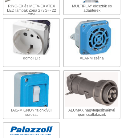
RINO-EX és META-EX ATEX
MULTIPLAY elosztók és
LED lámpák Zóna 2 (3G) - 22
adapterek
(3D)
domoTER
ALARM széria
TAIS-MIGNON falonkívüli
ALUMAX nagyteljesítményű
sorozat
ipari csatlakozók