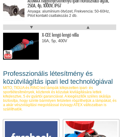
ALUMAX nagyteljesítményű ipari hordozható aljzat,
250A, 4p, 1000V, IP67
Anyaga: alumínium ötvözet, Frekvencia: 50-60Hz,
Pilot kontakt csatlakozás 2 db.
▼
▲
X-TIGUA professzionális LED világító Szimetrikus 81°
extra széles fénysugár IP66
X-CEE lengő lengő villa
Extra széles fénysugár, 40 db LED, 336W, 41160
16A, 5p, 400V
lumen
UNIBOX UNI B21 alumínium doboz IP66/IP67
Külső méret: 410×315×150mm
Professzionális létesítmény és
közútvilágítás ipari led technológiával
ALUMAX nagyteljesítményű ipari reteszkapcsolt dugalj
MITO, TIGUA és RINO led lámpák kifejezetten ipari- és
kismegszakítóval, 320A, 5p, 500V, IP67
sportlétesítmények, közterek és közutak kivilágítására lettek
Anyaga: alumínium ötvözet, Frekvencia: 50-60Hz,
kifejlesztve, 5 év gyártói garanciával. A kiegészítők széles skálája
Pilot kontakt csatlakozás 2 db.
biztosítja, hogy szinte bármilyen felületen rögzíthetjük a lámpákat, és
a akár vészvilágítási megoldással és/vagy ATEX változatban is
szállíthatók.
RINO ovális hajólámpa, védőráccsal, üveg búra,
porcelán foglalat: E27, max: 100W, IP66
Anyaga: alumínium ötvözet