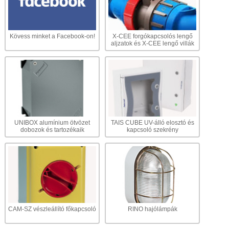
RINO-LED rozsdamentes acél - opál üveg előlappal
58W-os, Fényáram: 8000 Lumen , Hossz: 1600 mm,
Feszültség: 230V, IP66
Kövess minket a Facebook-on!
X-CEE forgókapcsolós lengő
aljzatok és X-CEE lengő villák
ALUMAX nagyteljesítményű ipari beépíthető dugalj,
250A, 4p, 1000V, IP67
Anyaga: alumínium ötvözet, Frekvencia: 50-60Hz,
Pilot kontakt csatlakozás 2 db.
TIGUA LED lámpa üveg diffúzorral szimetrikus
fényelosztással - EXTRA SZÉLES FÉNYSUGÁR - IP66
Extra széles fénysugár, 24 db LED, 182W, 27750
UNIBOX alumínium ötvözet
TAIS CUBE UV-álló elosztó és
lumen
dobozok és tartozékaik
kapcsoló szekrény
META-LED 0-90° között állítható tartó konzol
duplaláncos függesztéshez
Anyaga: horganyzott acél
CAM-SZ vészleállító főkapcsoló
RINO hajólámpák