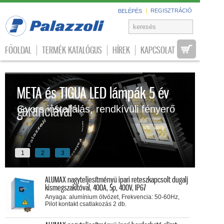
|
REGISZTRÁCIÓ
BELÉPÉS
FŐOLDAL
TERMÉK KATALÓGUS
HÍREK
KAPCSOLAT
META és TIGUA LED lámpák 5 év
garanciával
Gyors installálás, rendkívüli fényerő
1
2
3
ALUMAX nagyteljesítményű ipari reteszkapcsolt dugalj
kismegszakítóval, 400A, 5p, 400V, IP67
Anyaga: alumínium ötvözet, Frekvencia: 50-60Hz,
Pilot kontakt csatlakozás 2 db.