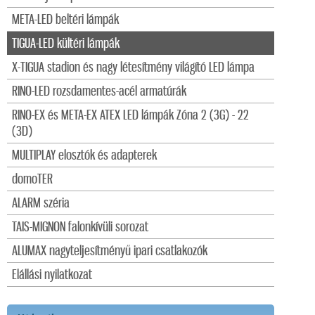
META-LED beltéri lámpák
TIGUA-LED kültéri lámpák
X-TIGUA stadion és nagy létesítmény világító LED lámpa
RINO-LED rozsdamentes-acél armatúrák
RINO-EX és META-EX ATEX LED lámpák Zóna 2 (3G) - 22
(3D)
MULTIPLAY elosztók és adapterek
domoTER
ALARM széria
TAIS-MIGNON falonkívüli sorozat
ALUMAX nagyteljesítményű ipari csatlakozók
Elállási nyilatkozat