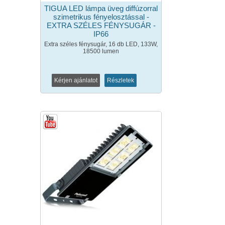
TIGUA LED lámpa üveg diffúzorral
szimetrikus fényelosztással -
EXTRA SZÉLES FÉNYSUGÁR -
IP66
Extra széles fénysugár, 16 db LED, 133W,
18500 lumen
Kérjen ajánlatot
Részletek