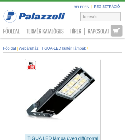
|
REGISZTRÁCIÓ
BELÉPÉS
FŐOLDAL
TERMÉK KATALÓGUS
HÍREK
KAPCSOLAT
Főoldal
|
Webáruház
|
TIGUA-LED kültéri lámpák
/
TIGUA LED lámpa üveg diffúzorral