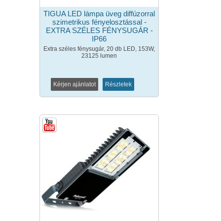
TIGUA LED lámpa üveg diffúzorral
szimetrikus fényelosztással -
EXTRA SZÉLES FÉNYSUGÁR -
IP66
Extra széles fénysugár, 20 db LED, 153W,
23125 lumen
Kérjen ajánlatot
Részletek