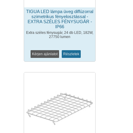
TIGUA LED lámpa üveg diffúzorral
szimetrikus fényelosztással -
EXTRA SZÉLES FÉNYSUGÁR -
IP66
Extra széles fénysugár, 24 db LED, 182W,
27750 lumen
Kérjen ajánlatot
Részletek