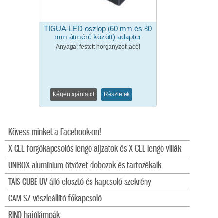
TIGUA-LED oszlop (60 mm és 80
mm átmérő között) adapter
Anyaga: festett horganyzott acél
Kérjen ajánlatot
Részletek
Kövess minket a Facebook-on!
X-CEE forgókapcsolós lengő aljzatok és X-CEE lengő villák
UNIBOX alumínium ötvözet dobozok és tartozékaik
TAIS CUBE UV-álló elosztó és kapcsoló szekrény
CAM-SZ vészleállító főkapcsoló
RINO hajólámpák