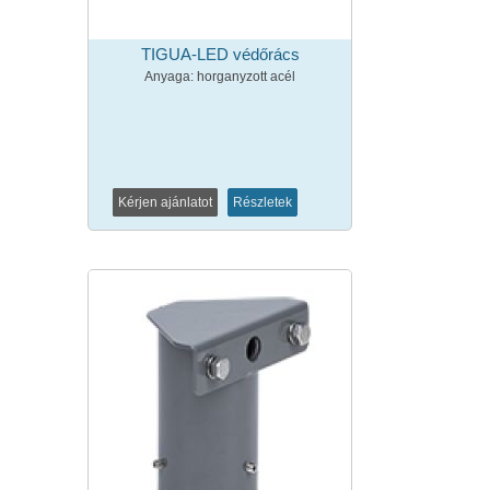
TIGUA-LED védőrács
Anyaga: horganyzott acél
Kérjen ajánlatot
Részletek