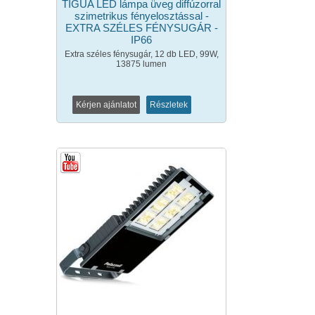
TIGUA LED lámpa üveg diffúzorral
szimetrikus fényelosztással -
EXTRA SZÉLES FÉNYSUGÁR -
IP66
Extra széles fénysugár, 12 db LED, 99W,
13875 lumen
Kérjen ajánlatot
Részletek