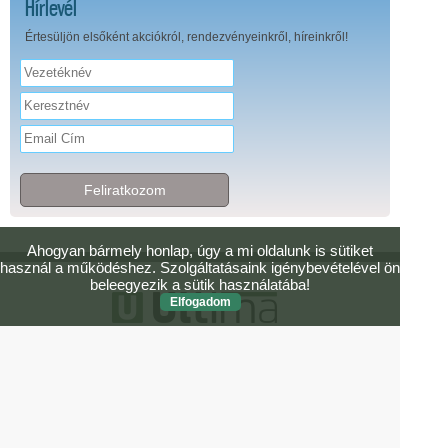
Hírlevél
Értesüljön elsőként akciókról, rendezvényeinkről, híreinkről!
Feliratkozom
Ahogyan bármely honlap, úgy a mi oldalunk is sütiket
használ a működéshez. Szolgáltatásaink igénybevételével ön
beleegyezik a sütik használatába!
Elfogadom
FŐOLDAL
ÁSZF
Adatvédelmi irányelvek
Kapcsolat
Elérhetőség