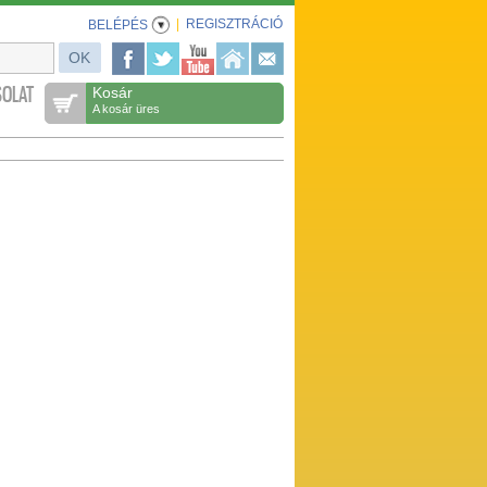
|
REGISZTRÁCIÓ
BELÉPÉS
OLAT
Kosár
A kosár üres