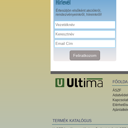
Hírlevél
Értesüljön elsőként akciókról,
rendezvényeinkről, híreinkről!
Feliratkozom
FŐOLDA
ÁSZF
Adatvédel
Kapcsolat
Elérhetős
Ajánlatké
TERMÉK KATALÓGUS