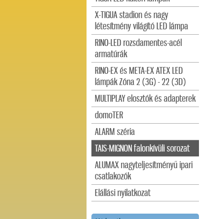
X-TIGUA stadion és nagy
létesítmény világító LED lámpa
RINO-LED rozsdamentes-acél
armatúrák
RINO-EX és META-EX ATEX LED
lámpák Zóna 2 (3G) - 22 (3D)
MULTIPLAY elosztók és adapterek
domoTER
ALARM széria
TAIS-MIGNON falonkívüli sorozat
ALUMAX nagyteljesítményű ipari
csatlakozók
Elállási nyilatkozat