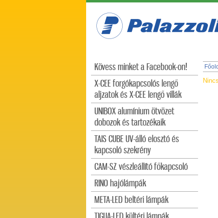
Kövess minket a Facebook-on!
Főol
Nincs
X-CEE forgókapcsolós lengő
aljzatok és X-CEE lengő villák
UNIBOX alumínium ötvözet
dobozok és tartozékaik
TAIS CUBE UV-álló elosztó és
kapcsoló szekrény
CAM-SZ vészleállító főkapcsoló
RINO hajólámpák
META-LED beltéri lámpák
TIGUA-LED kültéri lámpák