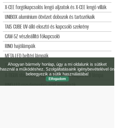
X-CEE forgókapcsolós lengő aljzatok és X-CEE lengő villák
UNIBOX alumínium ötvözet dobozok és tartozékaik
TAIS CUBE UV-álló elosztó és kapcsoló szekrény
CAM-SZ vészleállító főkapcsoló
RINO hajólámpák
META-LED beltéri lámpák
Ahogyan bármely honlap, úgy a mi oldalunk is sütiket
TIGUA-LED kültéri lámpák
használ a működéshez. Szolgáltatásaink igénybevételével ön
beleegyezik a sütik használatába!
X-TIGUA stadion és nagy létesítmény világító LED lámpa
Elfogadom
RINO-LED rozsdamentes-acél armatúrák
RINO-EX és META-EX ATEX LED lámpák Zóna 2 (3G) - 22
(3D)
MULTIPLAY elosztók és adapterek
domoTER