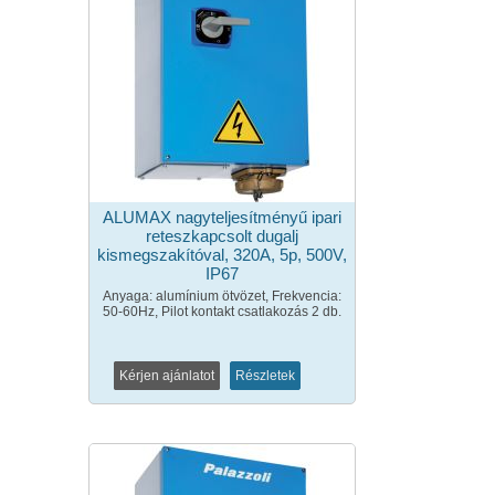
ALUMAX nagyteljesítményű ipari
reteszkapcsolt dugalj
kismegszakítóval, 320A, 5p, 500V,
IP67
Anyaga: alumínium ötvözet, Frekvencia:
50-60Hz, Pilot kontakt csatlakozás 2 db.
Kérjen ajánlatot
Részletek