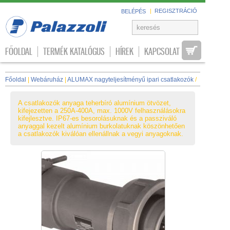
|
REGISZTRÁCIÓ
BELÉPÉS
FŐOLDAL
TERMÉK KATALÓGUS
HÍREK
KAPCSOLAT
Főoldal
|
Webáruház
|
ALUMAX nagyteljesítményű ipari csatlakozók
/
A csatlakozók anyaga teherbíró alumínium ötvözet,
kifejezetten a 250A-400A, max. 1000V felhasználásokra
kifejlesztve. IP67-es besorolásuknak és a passziváló
anyaggal kezelt alumínium burkolatuknak köszönhetően
a csatlakozók kiválóan ellenállnak a vegyi anyagoknak.